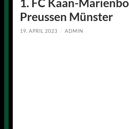
1. FC Kaan-Marienbo
Preussen Münster
19. APRIL 2023
/
ADMIN
SC Preussen Münster
Weiss Oberhausen
8. APRIL 2023
/
ADMIN